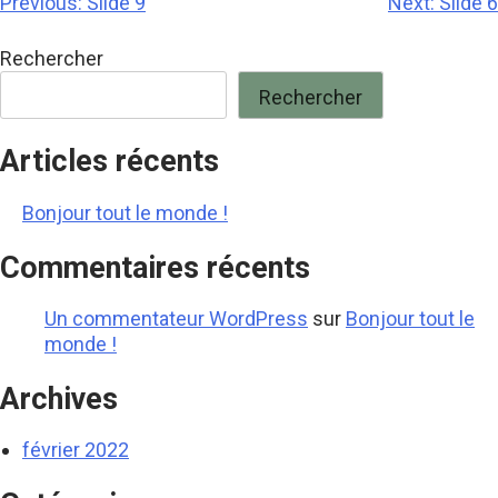
Navigation
Previous:
Slide 9
Next:
Slide 6
de
l’article
Rechercher
Rechercher
Articles récents
Bonjour tout le monde !
Commentaires récents
Un commentateur WordPress
sur
Bonjour tout le
monde !
Archives
février 2022